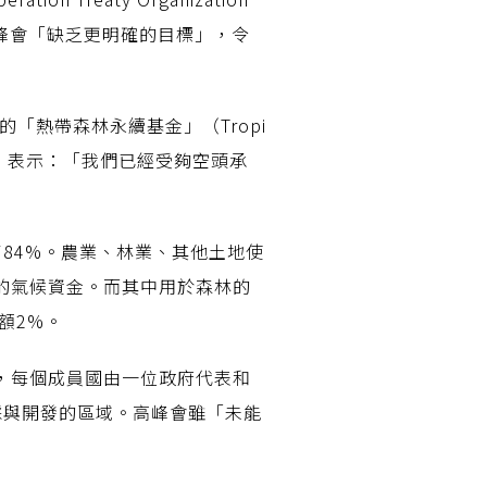
次高峰會「缺乏更明確的目標」，令
的「熱帶森林永續基金」（Tropi
da Silva）表示：「我們已經受夠空頭承
加了84%。農業、林業、其他土地使
%的氣候資金。而其中用於森林的
額2%。
，每個成員國由一位政府代表和
採與開發的區域。高峰會雖「未能