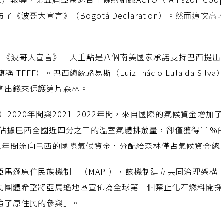
《波哥大宣言》（Bogotá Declaration）。然而這
s》報導，《波哥大宣言》一大重點是八個南美國家承諾支持巴西提出
cility，簡稱 TFFF）。巴西總統路易斯（Luiz Inácio Lula 
拿出錢來保護這片森林。」
9–2020年間與2021–2022年間，來自國際的氣候資金增
然佔據巴西全國近四分之三的溫室氣體排放量，卻僅獲得11
022年間流向巴西的國際氣候資金，分配給森林僅占氣候資金總
亞馬遜原住民族機制」（MAPI），該機制建立共同治理架構
民團體希望將亞馬遜地區宣佈為全球第一個禁止化石燃料開
強了原住民的參與」。