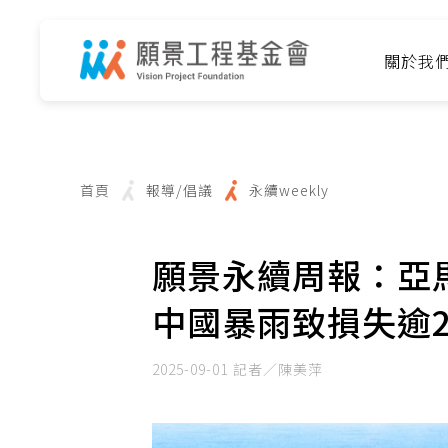
關於我
首頁
報導/倡議
永續weekly
願景永續周報：亞
中國暴雨致損失逾2
2025-09-01
記者／陳美萍