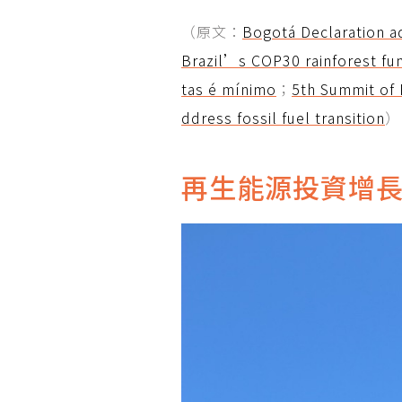
（原文：
Bogotá Declaration ad
Brazil’s COP30 rainforest fu
tas é mínimo
；
5th Summit of 
ddress fossil fuel transition
）
再生能源投資增長