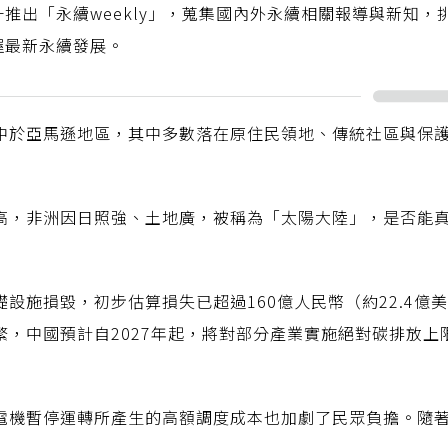
推出「永續weekly」，蒐集國內外永續相關報導與新知，
握最新永續發展。
中於亞馬遜地區，其中多數落在原住民領地、傳統社區與保
高，非洲因日照強、土地廣，被稱為「太陽大陸」，是否能
設施損毀，初步估算損失已超過160億人民幣（約22.4億
繁，中國預計自2027年起，將對部分產業實施絕對碳排放上
電機暫停運轉所產生的高額調度成本也加劇了民眾負擔。隨