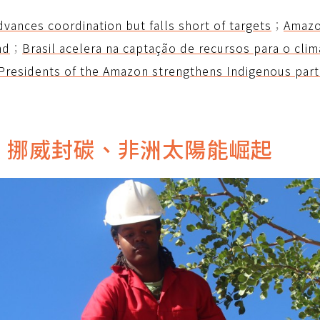
vances coordination but falls short of targets
；
Amazo
nd
；
Brasil acelera na captação de recursos para o cli
Presidents of the Amazon strengthens Indigenous partic
 挪威封碳、非洲太陽能崛起