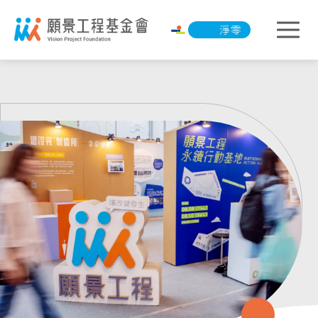
淨零承諾行動
淨零承