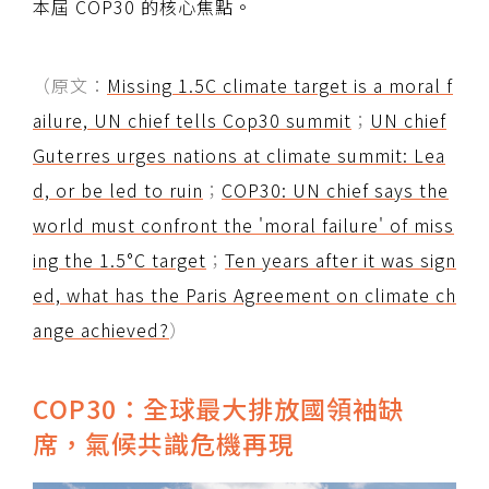
本屆 COP30 的核心焦點。
（原文：
Missing 1.5C climate target is a moral f
ailure, UN chief tells Cop30 summit
；
UN chief
Guterres urges nations at climate summit: Lea
d, or be led to ruin
；
COP30: UN chief says the
world must confront the 'moral failure' of miss
ing the 1.5°C target
；
Ten years after it was sign
ed, what has the Paris Agreement on climate ch
ange achieved?
）
COP30：全球最大排放國領袖缺
席，氣候共識危機再現