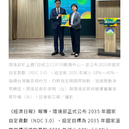
環境部於上週7日成立COP30戰情中心，並公布2035年國家
自定貢獻（NDC 3.0），設定較 2005 年減少 38%～40%，
強調台灣雖非締約方，仍將自主與國際接軌、加速推動淨
零轉型。環境部長彭啓明（左）與環境部氣候變遷署署長
蔡玲儀（右）。記者歐芯萌／攝影
《經濟日報》報導，環境部正式公布 2035 年國家
自定貢獻（NDC 3.0），設定目標為 2035 年國家溫