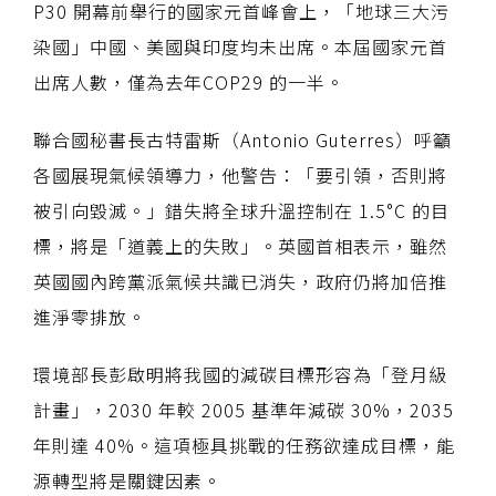
P30 開幕前舉行的國家元首峰會上，「地球三大污
染國」中國、美國與印度均未出席。本屆國家元首
出席人數，僅為去年COP29 的一半。
聯合國秘書長古特雷斯（Antonio Guterres）呼籲
各國展現氣候領導力，他警告：「要引領，否則將
被引向毀滅。」錯失將全球升溫控制在 1.5°C 的目
標，將是「道義上的失敗」。英國首相表示，雖然
英國國內跨黨派氣候共識已消失，政府仍將加倍推
進淨零排放。
環境部長彭啟明將我國的減碳目標形容為「登月級
計畫」，2030 年較 2005 基準年減碳 30%，2035
年則達 40%。這項極具挑戰的任務欲達成目標，能
源轉型將是關鍵因素。