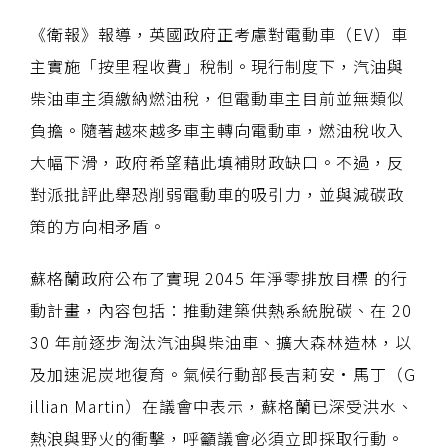
《衛報》報導，英國政府正考慮對電動車（EV）車
主實施「按里程收費」稅制。現行制度下，汽油與
柴油車主須繳納燃油稅，但電動車主目前並無類似
負擔。隨著越來越多車主轉向電動車，燃油稅收入
大幅下滑，政府希望藉此填補財政缺口。不過，反
對派批評此舉恐削弱電動車的吸引力，並與減碳政
策的方向相矛盾。
蘇格蘭政府公布了實現 2045 年淨零排放目標 的行
動計畫，內容包括：推動建築供熱系統脫碳、在 20
30 年前逐步淘汰汽油與柴油車、擴大森林造林，以
及加速泥炭地復育。氣候行動部長吉莉安·馬丁（G
illian Martin）在議會中表示，蘇格蘭已深受洪水、
熱浪與野火的衝擊，呼籲議會必須立即採取行動。