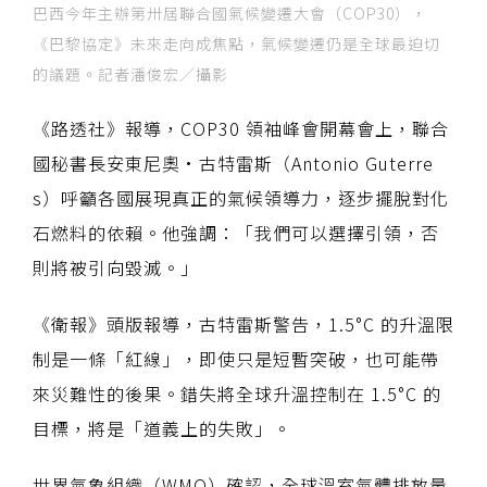
巴西今年主辦第卅屆聯合國氣候變遷大會（COP30），
《巴黎協定》未來走向成焦點，氣候變遷仍是全球最迫切
的議題。記者潘俊宏／攝影
《路透社》報導，COP30 領袖峰會開幕會上，聯合
國秘書長安東尼奧·古特雷斯（Antonio Guterre
s）呼籲各國展現真正的氣候領導力，逐步擺脫對化
石燃料的依賴。他強調：「我們可以選擇引領，否
則將被引向毀滅。」
《衛報》頭版報導，古特雷斯警告，1.5°C 的升溫限
制是一條「紅線」，即使只是短暫突破，也可能帶
來災難性的後果。錯失將全球升溫控制在 1.5°C 的
目標，將是「道義上的失敗」。
世界氣象組織（WMO）確認，全球溫室氣體排放量