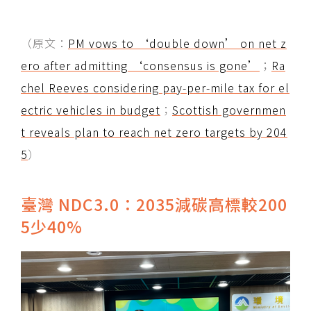
（原文：
PM vows to ‘double down’ on net z
ero after admitting ‘consensus is gone’
；
Ra
chel Reeves considering pay-per-mile tax for el
ectric vehicles in budget
；
Scottish governmen
t reveals plan to reach net zero targets by 204
5
）
臺灣 NDC3.0：2035減碳高標較200
5少40%