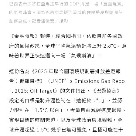
巴西表示即將在亞馬遜舉行的 COP 將是一場「直面現實」
的氣候峰會。圖為巴西亞馬遜河流域的住民房屋與簡易船
舶停靠處。記者潘俊宏／攝影
《金融時報》報導，聯合國指出，依照目前各國政
府的氣候政策，全球平均氣溫預計將上升 2.8°C，意
味著世界正快速邁向一場「氣候崩潰」。
這份名為《2025 年聯合國環境規劃署排放差距報
告：偏離目標》（UNEP’s Emissions Gap Repo
rt 2025: Off Target）的文件指出，《巴黎協定》
設定的目標是將升溫控制在「遠低於 2°C」，並努
力限制在「1.5°C 以內」。考量目前減碳速度過慢、
實現目標的時間緊迫，以及全球政治環境艱難，全
球升溫超過 1.5°C 幾乎已無可避免，且極可能在十