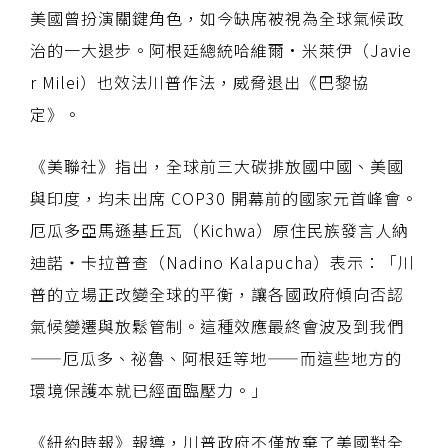
美國曾扮演關鍵角色，如今缺席被視為全球氣候政
治的一大退步。阿根廷總統哈維爾·米萊伊（Javie
r Milei）也效法川普作法，威脅退出《巴黎協
定》。
《美聯社》指出，全球前三大碳排放國中國、美國
與印度，均未出席 COP30 開幕前的國家元首峰會。
厄瓜多亞馬遜基丘瓦（Kichwa）原住民族發言人納
迪諾・卡拉普查（Nadino Kalapucha）表示：「川
普的立場正改變全球的平衡，讓各國政府傾向否認
氣候變遷與放鬆管制。這種效應最終會波及到我們
——厄瓜多、祕魯、阿根廷等地——而這些地方的
環境保護本就已經面臨壓力。」
《紐約時報》報導，川普政府不僅放棄了美國對全