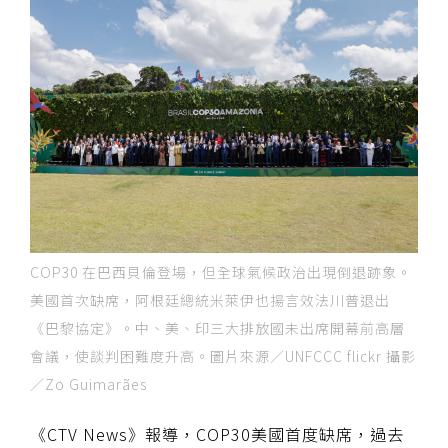
COP30 在巴西貝倫登場，但全球氣候政治出現倒退跡象。
美國首次缺席，阿根廷總統米萊伊也揚言效法川普退出
《巴黎協定》。中、美、印三大排放國未出席開幕前高層
會議，使談判困難度升高。圖片來源／UNFCCC flickr 攝影
／Zo Guimarães
《CTV News》報導，COP30美國首度缺席，過去