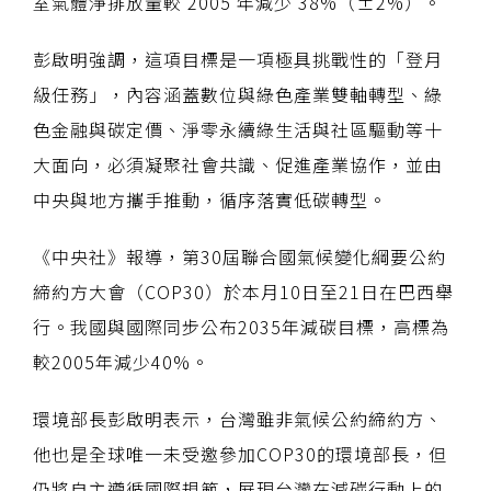
室氣體淨排放量較 2005 年減少 38%（±2%）。
彭啟明強調，這項目標是一項極具挑戰性的「登月
級任務」，內容涵蓋數位與綠色產業雙軸轉型、綠
色金融與碳定價、淨零永續綠生活與社區驅動等十
大面向，必須凝聚社會共識、促進產業協作，並由
中央與地方攜手推動，循序落實低碳轉型。
《中央社》報導，第30屆聯合國氣候變化綱要公約
締約方大會（COP30）於本月10日至21日在巴西舉
行。我國與國際同步公布2035年減碳目標，高標為
較2005年減少40%。
環境部長彭啟明表示，台灣雖非氣候公約締約方、
他也是全球唯一未受邀參加COP30的環境部長，但
仍將自主遵循國際規範，展現台灣在減碳行動上的