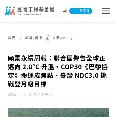
淨零承諾行動
淨零承
首頁
報導/倡議
永續weekly
願景永續周報：聯合國警告全球正
邁向 2.8°C 升溫、COP30《巴黎協
定》命運成焦點、臺灣 NDC3.0 挑
戰登月級目標
2025-11-10
記者／陳美萍