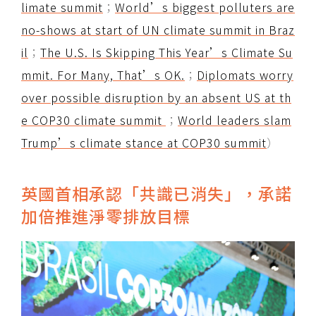
limate summit
；
World’s biggest polluters are
no-shows at start of UN climate summit in Braz
il
；
The U.S. Is Skipping This Year’s Climate Su
mmit. For Many, That’s OK.
；
Diplomats worry
over possible disruption by an absent US at th
e COP30 climate summit
；
World leaders slam
Trump’s climate stance at COP30 summit
）
英國首相承認「共識已消失」，承諾
加倍推進淨零排放目標