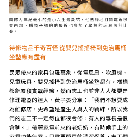
團隊內年紀最小的是小六生魏晟祐，他熟練地打開電鍋檢
查內部，觸類旁通的他最近也參加了學校的玩具設計比
賽。
待修物品千奇百怪 從嬰兒搖搖椅到免治馬桶
坐墊應有盡有
民眾帶來的家具包羅萬象，從電風扇、吹風機、
兒童玩具、嬰兒搖椅到免治馬桶坐墊都有，樣樣
都能累積實戰經驗，然而志工也並非人人都要是
修理電器的達人，黃子晏分享：「我們不想要成
為維修店，更希望是產生人與人的羈絆，所以我
們的志工不一定每位都很會修，有人的專長是很
會聊。」帶著家電前來的老奶奶，有時候手上的
家電功能無異，只需要簡單的清潔保養，志工們