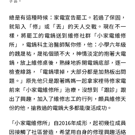
子芸。
總是有這種時候：家電宣告罷工。若過了保固，
就陷入「修」或「丟」的天人交戰。現在不一
樣，將罷工的電鍋送到維修社群「小家電維修
所」，電鍋科主治醫師幫你修，他：小學六年級
的魏晟祐，晟祐個頭不大，神情淡定的抱著大電
鍋，放上維修桌後，熟練地拆開電鍋底部，逐一
檢查線路，「電鍋壞掉，大部分都是加熱板出問
題。」原先他只是跟著媽媽一起拿家裡待修家電
前來「小家電維修所」治療，沒想到「跟診」跟
出了興趣，加入了維修志工的行列，頗具維修天
份的他，搶救過的電鍋大多都能復活成功。
「小家電維修所」自2016年成形，起初幾位成員
因接觸了社區營造，希望用自身的修理興趣活絡