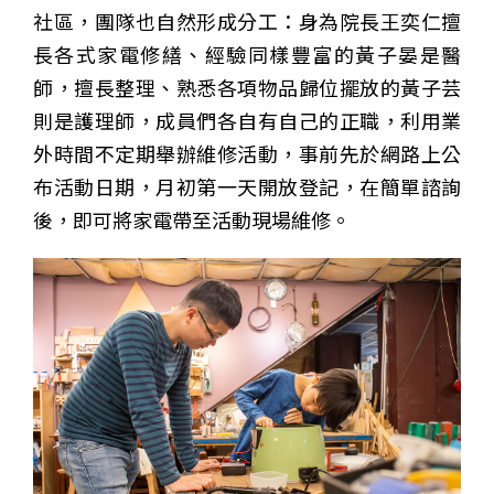
社區，團隊也自然形成分工：身為院長王奕仁擅
長各式家電修繕、經驗同樣豐富的黃子晏是醫
師，擅長整理、熟悉各項物品歸位擺放的黃子芸
則是護理師，成員們各自有自己的正職，利用業
外時間不定期舉辦維修活動，事前先於網路上公
布活動日期，月初第一天開放登記，在簡單諮詢
後，即可將家電帶至活動現場維修。