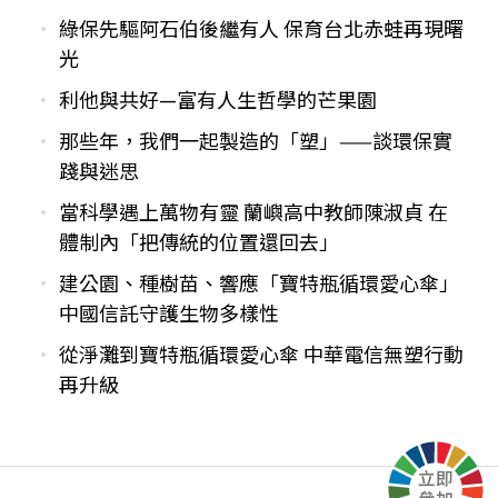
綠保先驅阿石伯後繼有人 保育台北赤蛙再現曙
光
利他與共好—富有人生哲學的芒果園
那些年，我們一起製造的「塑」——談環保實
踐與迷思
當科學遇上萬物有靈 蘭嶼高中教師陳淑貞 在
體制內「把傳統的位置還回去」
建公園、種樹苗、響應「寶特瓶循環愛心傘」
中國信託守護生物多樣性
從淨灘到寶特瓶循環愛心傘 中華電信無塑行動
再升級