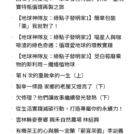
寶特瓶循環再製之旅
【地球神隊友：綠點子發明家1】簡單包裝
「棗」我就對了！
【地球神隊友：綠點子發明家2】喵星人與咖
啡渣的綠色奇遇：循環愛地球的環教實踐
【地球神隊友：綠點子發明家3】茭白筍廢棄
物的新利用－纖維植物球
第 N 次的重啟傘的一生（上）
製傘一條路 家鄉的老屋又燈亮了（下）
欠修理？他們讓故事繼續發光發熱（下）
從生活實踐減碳行動，打造專屬你的永續力！
雲林縣麥寮鄉 興禾自然農場 林紹興
有機茶王的心與願～宜蘭「薪寬茶園」李訓義