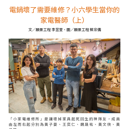
電鍋壞了需要維修？小六學生當你的
家電醫師（上）
文／願景工程 李昱萱、圖／願景工程 蔡宗儒
「小家電維修所」是讓壞掉家具起死回生的神隊友，成員
由左而右起分別為黃子晏、王奕仁、魏晟祐、黃文俠、黃