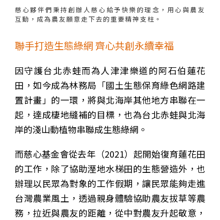
慈心夥伴們秉持創辦人慈心給予快樂的理念，用心與農友
互動，成為農友願意走下去的重要精神支柱。
聯手打造生態綠網 齊心共創永續幸福
因守護台北赤蛙而為人津津樂道的阿石伯蓮花
田，如今成為林務局「國土生態保育綠色網路建
置計畫」的一環，將與北海岸其他地方串聯在一
起，達成棲地縫補的目標，也為台北赤蛙與北海
岸的淺山動植物串聯成生態綠網。
而慈心基金會從去年（2021）起開始復育蓮花田
的工作，除了協助溼地水梯田的生態營造外，也
辦理以民眾為對象的工作假期，讓民眾能夠走進
台灣農業風土，透過親身體驗協助農友拔草等農
務，拉近與農友的距離，從中對農友升起敬意，