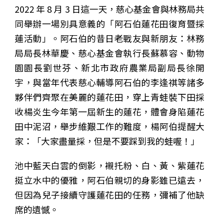
2022 年 8 月 3 日這一天，慈心基金會與林務局共
同舉辦一場別具意義的「阿石伯蓮花田復育暨採
蓮活動」。阿石伯的昔日老戰友與新朋友：林務
局局長林華慶、慈心基金會執行長蘇慕容、動物
園園長劉世芬、新北市政府農業局副局長徐開
宇，與當年代表慈心輔導阿石伯的李逢祺等諸多
夥伴們齊聚在美麗的蓮花田，穿上青蛙裝下田採
收楊炎生今年第一屆新生的蓮花，體會身陷蓮花
田中泥沼，舉步維艱工作的難度，楊阿伯提醒大
家：「大家盡量採，但是不要踩到我的蛙喔！」
池中藍天白雲的倒影，襯托粉、白、黃、紫蓮花
挺立水中的優雅，阿石伯親切的身影雖已遠去，
但因為兒子接續守護蓮花田的任務，彌補了他缺
席的遺憾。