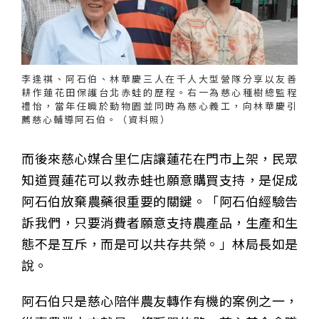
李逢祺、阿石伯、林華慶三人在千人大型營隊分享以友善
耕作蓮花田保護台北赤蛙的歷程。右一為慈心種樹總監程
禮怡，當年任職於動物園並同時為慈心義工，向林華慶引
薦慈心輔導阿石伯。（資料照）
而後來慈心媒合里仁店讓蓮花在門市上架，民眾
知道買蓮花可以救赤蛙也願意購買支持，是促成
阿石伯放棄農藥很重要的關鍵。「阿石伯經驗告
訴我們，只要消費者願意支持農產品，生產和生
態不是互斥，而是可以共存共榮。」林局長如是
說。
阿石伯只是慈心陪伴農友轉作有機的案例之一，