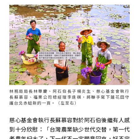
林務局局長林華慶、阿石伯長子楊炎生、慈心基金會執行
長蘇慕容、福業公司總經理李逢祺，將聯手寫下蓮花田守
護台北赤蛙新的一頁。（左至右）
慈心基金會執行長蘇慕容對於阿石伯後繼有人感
到十分欣慰：「台灣農業缺少世代交替，第一代
老農年紀大了，下一代不一定願意回來，好不容