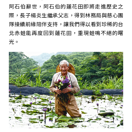
阿石伯辭世，阿石伯的蓮花田即將走進歷史之
際，長子楊炎生繼承父志，得到林務局與慈心團
隊接續前緣陪伴支持，讓我們得以看到珍稀的台
北赤蛙能再度回到蓮花田，重現蛙鳴不絕的曙
光。