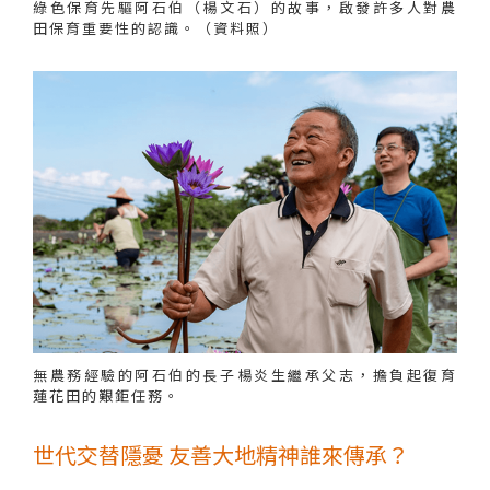
綠色保育先驅阿石伯（楊文石）的故事，啟發許多人對農
田保育重要性的認識。（資料照）
無農務經驗的阿石伯的長子楊炎生繼承父志，擔負起復育
蓮花田的艱鉅任務。
世代交替隱憂 友善大地精神誰來傳承？