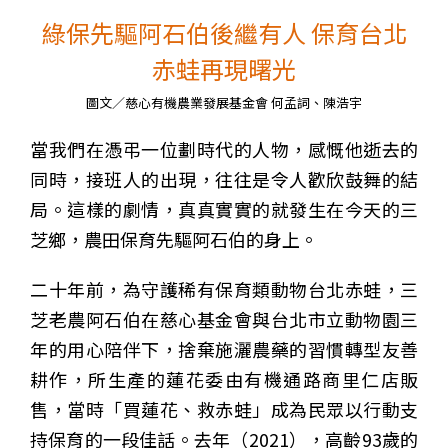
綠保先驅阿石伯後繼有人 保育台北
赤蛙再現曙光
圖文／慈心有機農業發展基金會 何孟詞、陳浩宇
當我們在憑弔一位劃時代的人物，感慨他逝去的
同時，接班人的出現，往往是令人歡欣鼓舞的結
局。這樣的劇情，真真實實的就發生在今天的三
芝鄉，農田保育先驅阿石伯的身上。
二十年前，為守護稀有保育類動物台北赤蛙，三
芝老農阿石伯在慈心基金會與台北市立動物園三
年的用心陪伴下，捨棄施灑農藥的習慣轉型友善
耕作，所生產的蓮花委由有機通路商里仁店販
售，當時「買蓮花、救赤蛙」成為民眾以行動支
持保育的一段佳話。去年（2021），高齡93歲的