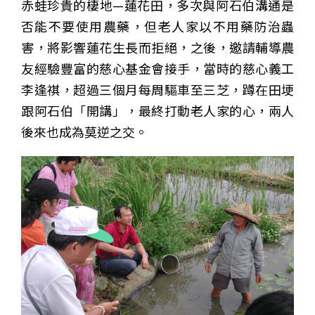
赤蛙珍貴的棲地—蓮花田，多次與阿石伯溝通是
否能不要使用農藥，但老人家以不用藥防治蟲
害，將影響蓮花生長而拒絕，之後，邀請輔導農
友經驗豐富的慈心基金會接手，當時的慈心義工
李逢祺，超過三個月每周驅車至三芝，蹲在田埂
跟阿石伯「開講」，最終打動老人家的心，兩人
後來也成為莫逆之交。