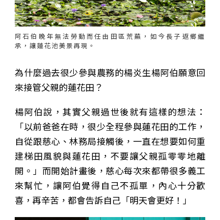
阿石伯晚年無法勞動而任由田區荒蕪，如今長子返鄉繼
承，讓蓮花池美景再現。
為什麼過去很少參與農務的楊炎生楊阿伯願意回
來接管父親的蓮花田？
楊阿伯說，其實父親過世後就有這樣的想法：
「以前爸爸在時，很少全程參與蓮花田的工作，
自從跟慈心、林務局接觸後，一直在想要如何重
建梯田風貌與蓮花田，不要讓父親孤零零地離
開。」而開始計畫後，慈心每次來都帶很多義工
來幫忙，讓阿伯覺得自己不孤單，內心十分歡
喜，再辛苦，都會告訴自己「明天會更好！」