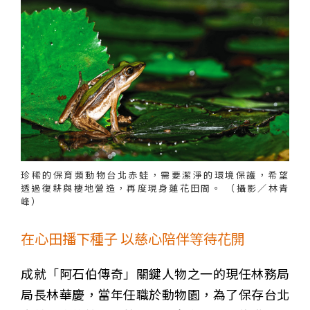
珍稀的保育類動物台北赤蛙，需要潔淨的環境保護，希望
透過復耕與棲地營造，再度現身蓮花田間。 （攝影／林青
峰）
在心田播下種子 以慈心陪伴等待花開
成就「阿石伯傳奇」關鍵人物之一的現任林務局
局長林華慶，當年任職於動物園，為了保存台北