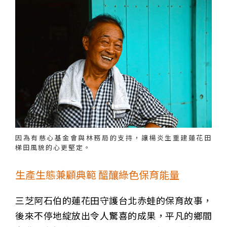
因為有慈心基金會與林務局的支持，讓楊炎生重建蓮花田
梯田風貌的心更堅定。
生產生態兼顧典範 醞釀綠色保育能量
三芝阿石伯的蓮花田守護台北赤蛙的保育故事，
後來不停地綻放出令人驚喜的成果，平凡的鄉間