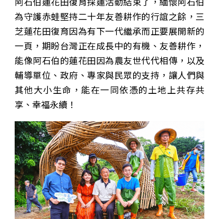
阿石伯蓮花田復育採蓮活動結束了，緬懷阿石伯
為守護赤蛙堅持二十年友善耕作的行誼之餘，三
芝蓮花田復育因為有下一代繼承而正要展開新的
一頁，期盼台灣正在成長中的有機、友善耕作，
能像阿石伯的蓮花田因為農友世代代相傳，以及
輔導單位、政府、專家與民眾的支持，讓人們與
其他大小生命，能在一同依憑的土地上共存共
享、幸福永續！