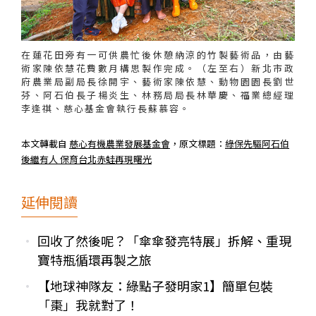
在蓮花田旁有一可供農忙後休憩納涼的竹製藝術品，由藝
術家陳依慧花費數月構思製作完成。（左至右）新北市政
府農業局副局長徐開宇、藝術家陳依慧、動物園園長劉世
芬、阿石伯長子楊炎生、林務局局長林華慶、福業總經理
李逢祺、慈心基金會執行長蘇慕容。
本文轉載自
慈心有機農業發展基金會
，原文標題：
綠保先驅阿石伯
後繼有人 保育台北赤蛙再現曙光
延伸閱讀
回收了然後呢？「傘傘發亮特展」拆解、重現
寶特瓶循環再製之旅
【地球神隊友：綠點子發明家1】簡單包裝
「棗」我就對了！