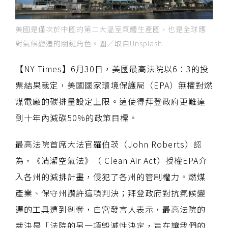
美國是僅次於中國的第二大溫室氣體生產國，也是全球應
對氣候變遷的關鍵角色。圖／取自Unsplash
【NY Times】6月30日，美國最高法院以6：3的投
票結果裁定，美國國家環境保護局（EPA）無權對燃
煤電廠的碳排量設定上限。這使得拜登政府更難達
到十年內減碳50%的政策目標。
最高法院首席大法官羅伯茨（John Roberts）認
為，《清潔空氣法》（ Clean Air Act）授權EPA介
入各州的減排計畫，侵犯了各州的管制權力。燃煤
產業、保守州讚許這項判決；拜登政府對抗氣候變
遷的工具遭到剝奪，白宮發言人表示，最高法院的
裁決是「法院的另一項毀滅性決定，旨在讓我們的