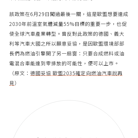
該政策在6月29日闖過最後一關，這是歐盟想要達成
2030年前溫室氣體減量55%目標的重要一步，也促
使全球汽車產業轉型。曾反對此政策的德國、義大
利等汽車大國之所以願意妥協，是因歐盟環境部部
長們為燃油引擎開了另一扇窗：只要合成燃料或油
電混合車能達到零排放的可能性，便可以上市。
（原文：
德國妥協 歐盟2035確定向燃油汽車說再
見
）