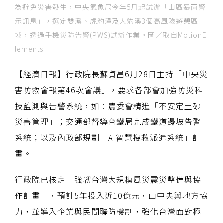
為避免災害發生，中央氣象局今年5月起試辦「山區暴雨警
示訊息」，選定雙溪、虎豹潭及大豹溪3個高風險遊憩區
域，透過手機災防告警(PWS)試辦作業。圖／取自MotionE
lements
【經濟日報】行政院長蘇貞昌6月28日主持「中央災
害防救會報第46次會議」，要求各部會加強防災科
技監測與告警系統，如：農委會精進「不安定土砂
災害管理」；交通部督導台鐵局完成鐵道邊坡告警
系統；以及內政部規劃「AI智慧搜救派遣系統」計
畫。
行政院已核定「強韌台灣大規模風災震災整備與協
作計畫」，預計5年投入近10億元，由中央與地方協
力，並導入企業與民間聯防機制，強化台灣面對極