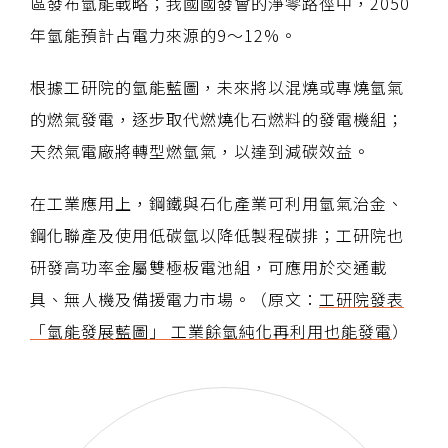
區發布氫能戰略；我國國發會的淨零路徑中，2050
年氫能預計占電力來源的9～12%。
根據工研院的氫能藍圖，未來將以混燒或專燒氫氣
的燃氣發電，逐步取代燃燒化石燃料的發電機組；
天然氣電廠將轉型燃氫氣，以達到減碳效益。
在工業應用上，鋼鐵與石化產業可利用氫氣治金、
鋼化聯產及使用低碳氫以降低製程碳排；工研院也
研發高功率金屬雙極板電池組，可應用於交通載
具、無人機及備援電力市場。（原文：
工研院發表
「氫能發展藍圖」 工業餘氫純化再利用也能發電
）