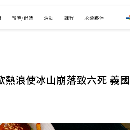
們
報導/倡議
活動
課程
永續夥伴
淨零承諾行
歐熱浪使冰山崩落致六死 義