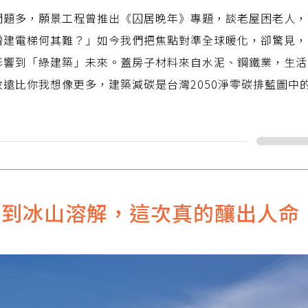
問題多，願景工程曾推出《囚居晚年》專題，談老屋困老人，
增建電梯何其難？」如今我們把焦點對準全球暖化，卻驚見，
影響到「綠建築」未來。蓋房子材料來自水泥、鋼鐵業，生活
遠比你我想像更多，建築減碳是台灣2050淨零碳排藍圖中
災到冰山溶解，這次真的釀出人命