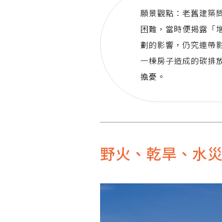
願景觀點：老舊建築
困難，當時便揭露「
劃的影響，仍究連帶
一棟房子造成的碳排放
擔憂。
野火、乾旱、水