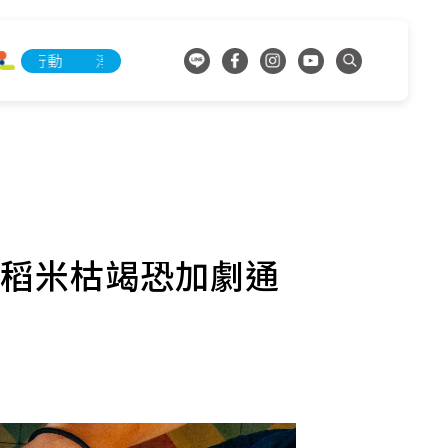
動
淨零承諾行動
國稻米枯竭恐加劇通