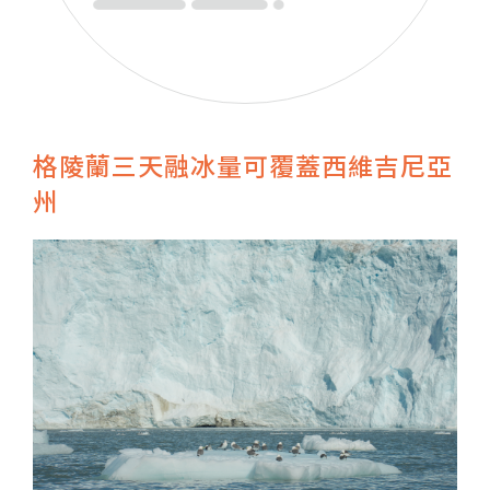
格陵蘭三天融冰量可覆蓋西維吉尼亞
州