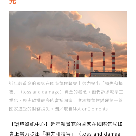
元
近年較貧窮的國家在國際氣候峰會上努力提出「損失和損
害」（loss and damage）資金的概念。他們訴求較早工
業化、歷史碳排較多的富裕國家，應承擔氣候變遷第一線
國家遭受的財務損失。圖／取自MotionElements
【環境資訊中心】近年較貧窮的國家在國際氣候峰
會上努力提出「損失和損害」（loss and damag