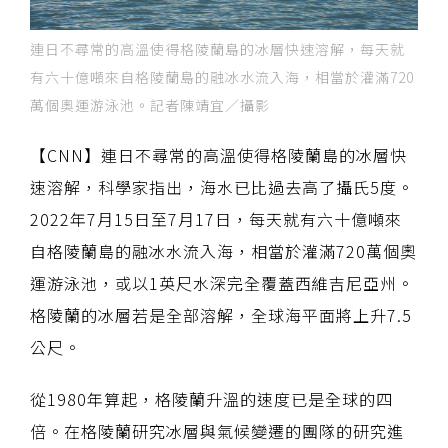
連日不尋常的高溫使得格陵蘭島的冰層快速溶解，每天就
有六十億噸來自格陵蘭島的融冰水流入海，相當於灌滿720
萬個奧運游泳池。記者陳靖宜／攝影
【CNN】連日不尋常的高溫使得格陵蘭島的冰層快
速溶解，科學家指出，海水已比過去高了攝氏5度。
2022年7月15日至7月17日，每天就有六十億噸來
自格陵蘭島的融冰水流入海，相當於灌滿720萬個奧
運游泳池，或以1英尺水深完全覆蓋西維吉尼亞州。
格陵蘭的冰層若是全部溶解，全球海平面將上升7.5
公尺。
從1980年算起，格陵蘭升溫的速度已是全球的四
倍。在格陵蘭研究冰層與氣候變遷的團隊的研究進