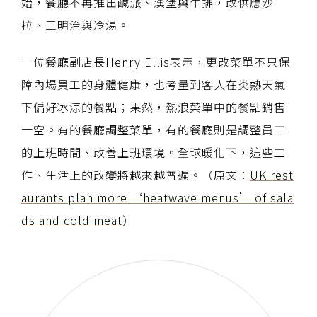
始，餐廳不再推出鹹派、漢堡與牛排，改供應沙
拉、三明治與冷湯。
一位餐廳副店長Henry Ellis表示，更改菜單不只保
障內場員工的身體健康，也考量到客人在炎熱天氣
下偏好冰涼的餐點；果然，熱浪菜單中的餐點銷售
一空。有的餐廳調整菜單，有的餐廳則是調整員工
的上班時間、改善上班環境。全球暖化下，這些工
作、生活上的改變將越來越普遍。（原文：
UK rest
aurants plan more ‘heatwave menus’ of sala
ds and cold meat
）