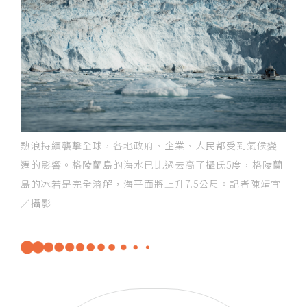
熱浪持續襲擊全球，各地政府、企業、人民都受到氣候變
遷的影響。格陵蘭島的海水已比過去高了攝氏5度，格陵蘭
島的冰若是完全溶解，海平面將上升7.5公尺。記者陳靖宜
／攝影