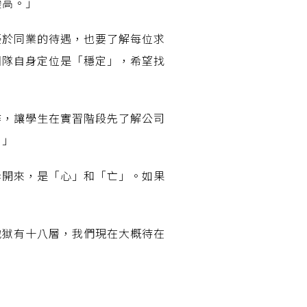
變高。」
優於同業的待遇，也要了解每位求
團隊自身定位是「穩定」，希望找
作，讓學生在實習階段先了解公司
。」
拆開來，是「心」和「亡」。如果
地獄有十八層，我們現在大概待在