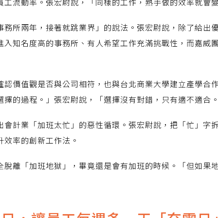
員工流動率。張宏尉說，「同樣的工作，熟手做的效率就會
事務所兩年，接著就跳業界」的說法。張宏尉說，除了給出
進入知名度高的事務所、有人希望工作充滿挑戰性，而嘉威
確認價值觀是否與公司相符，也與台北商業大學建立產學合
選擇的過程。」張宏尉說，「選擇沒有對錯，只有適不適合
出會計業「加班太忙」的惡性循環。張宏尉說，把「忙」字
升效率的創新工作法。
全脫離「加班地獄」，畢竟還是會有加班的時候。「但如果