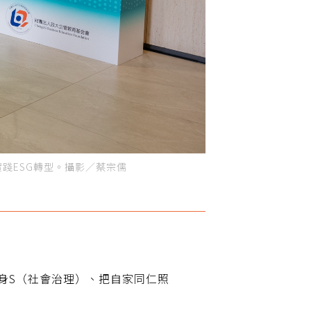
如何實踐ESG轉型。攝影／蔡宗儒
身S（社會治理）、把自家同仁照