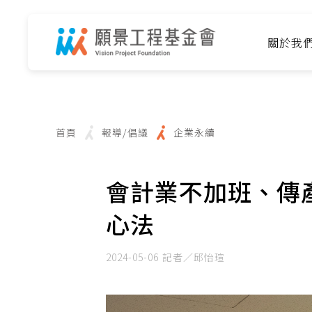
關於我
首頁
報導/倡議
企業永續
會計業不加班、傳
心法
2024-05-06
記者／邱怡瑄