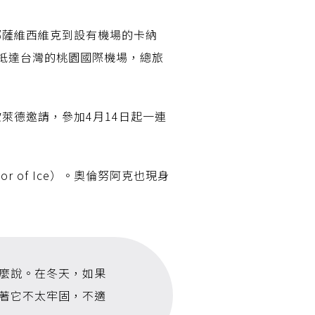
鄉薩維西維克到設有機場的卡納
後抵達台灣的桃園國際機場，總旅
萊德邀請，參加4月14日起一連
 of Ice）。奧倫努阿克也現身
麼說。在冬天，如果
著它不太牢固，不適