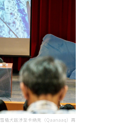
橇犬跋涉至卡納克（Qaanaaq）再