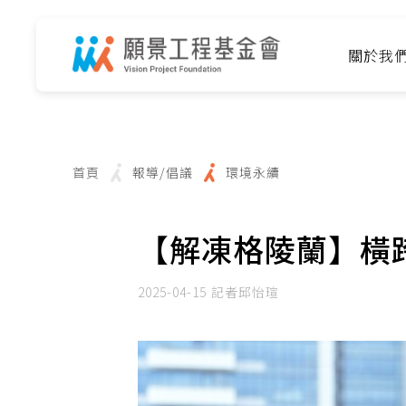
關於我
首頁
報導/倡議
環境永續
【解凍格陵蘭】橫
2025-04-15
記者邱怡瑄