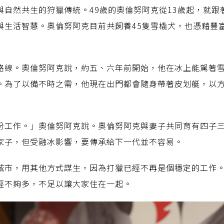
與自然共生的狩獵傳統。49歲的奧倫努阿克從13歲起，就跟
與生活智慧。奧倫努阿克目前共飼養45隻雪橇犬，也憑藉豐
路線。奧倫努阿克說，約五、六年前開始，他在冰上能駕著
。為了以備不時之需，他現在出門都會隨身帶著皮划艇，以
份工作。」奧倫努阿克說。奧倫努阿克與妻子共同育有四子
家子，但受融冰影響，要傳承給下一代並不容易。
城市，用其他方式謀生，因為打獵已經不再是個穩定的工作
經不夠多，不足以讓大家住在一起。