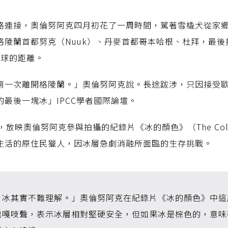
路連接，奧倫努阿克四月初花了一周時間，駕著雪橇犬從家
格陵蘭首都努克（Nuuk）、丹麥首都哥本哈根、杜拜，最
地球的距離。
第一次離開格陵蘭。」奧倫努阿克說。長途跋涉，只因接受歐
最後一塊冰」IPCC學者國際論壇。
放映奧倫努阿克參與拍攝的紀錄片《冰的顏色》（The Color
生活的原住民獵人，因冰層急劇消融所面臨的生存挑戰。
，冰其實不難理解。」奧倫努阿克在紀錄片《冰的顏色》中這
出嘎吱聲，表示冰層相對堅硬安全，但如果冰是棕色的，意味