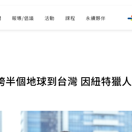
們
報導/倡議
活動
課程
永續夥伴
跨半個地球到台灣 因紐特獵