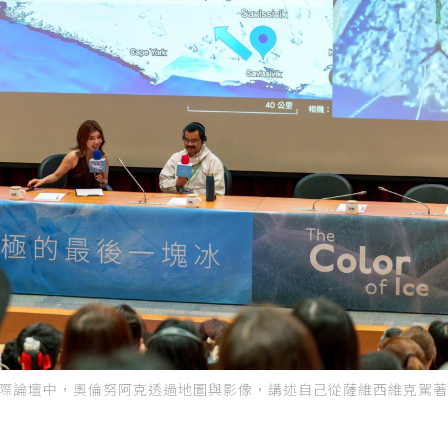
國際論壇中，奧倫努阿克透過地圖與影像，講述自己從薩維西維克駕著雪