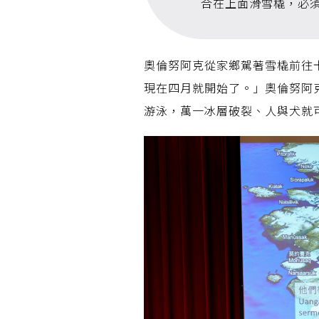
合在上面滑雪橇，必
奧倫努阿克從家鄉駕著雪橇前往
現在四月就開始了。」奧倫努阿
游泳，萬一冰層破裂、人與犬就