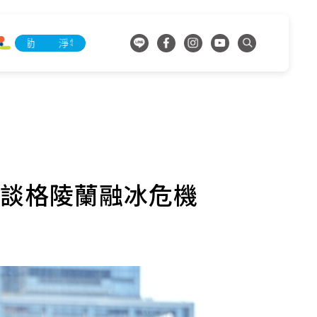
淨零承諾行動
淨零承諾行動
人談格陵蘭融冰危機