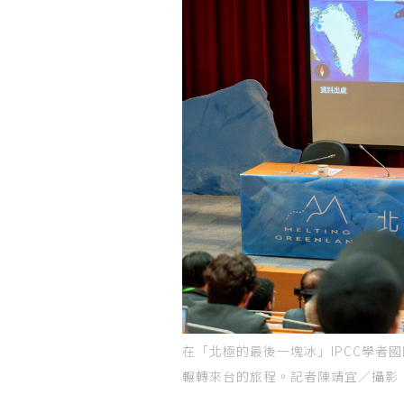
在「北極的最後一塊冰」IPCC學者
輾轉來台的旅程。記者陳靖宜／攝影