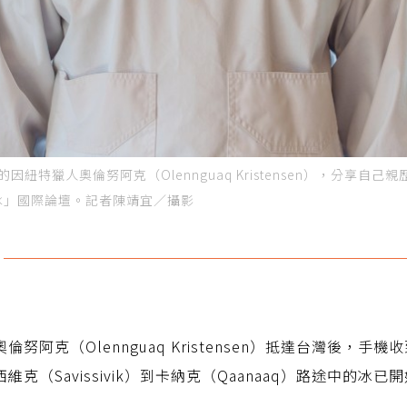
）的因紐特獵人奧倫努阿克（Olennguaq Kristensen），分
冰」國際論壇。記者陳靖宜／攝影
努阿克（Olennguaq Kristensen）抵達台灣後，
克（Savissivik）到卡納克（Qaanaaq）路途中的冰