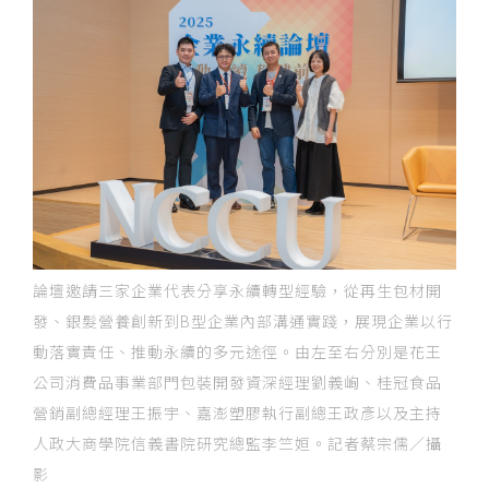
論壇邀請三家企業代表分享永續轉型經驗，從再生包材開
發、銀髮營養創新到B型企業內部溝通實踐，展現企業以行
動落實責任、推動永續的多元途徑。由左至右分別是花王
公司消費品事業部門包裝開發資深經理劉義峋、桂冠食品
營銷副總經理王振宇、嘉澎塑膠執行副總王政彥以及主持
人政大商學院信義書院研究總監李竺姮。記者蔡宗儒／攝
影