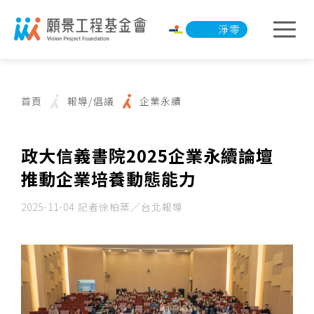
淨零承諾行動
淨零承諾行動
首頁
報導/倡議
企業永續
政大信義書院2025企業永續論壇
推動企業培養動態能力
2025-11-04
記者徐柏棻／台北報導