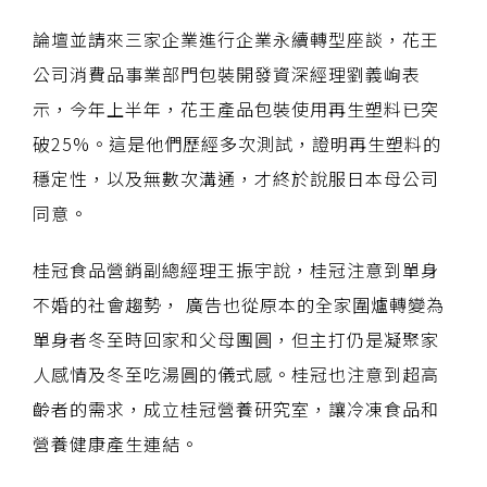
論壇並請來三家企業進行企業永續轉型座談，花王
公司消費品事業部門包裝開發資深經理劉義峋表
示，今年上半年，花王產品包裝使用再生塑料已突
破25%。這是他們歷經多次測試，證明再生塑料的
穩定性，以及無數次溝通，才終於說服日本母公司
同意。
桂冠食品營銷副總經理王振宇說，桂冠注意到單身
不婚的社會趨勢， 廣告也從原本的全家圍爐轉變為
單身者冬至時回家和父母團圓，但主打仍是凝聚家
人感情及冬至吃湯圓的儀式感。桂冠也注意到超高
齡者的需求，成立桂冠營養研究室，讓冷凍食品和
營養健康產生連結。