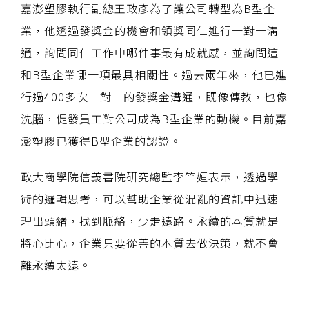
嘉澎塑膠執行副總王政彥為了讓公司轉型為B型企
業，他透過發獎金的機會和領獎同仁進行一對一溝
通，詢問同仁工作中哪件事最有成就感，並詢問這
和B型企業哪一項最具相關性。過去兩年來，他已進
行過400多次一對一的發獎金溝通，既像傳教，也像
洗腦，促發員工對公司成為B型企業的動機。目前嘉
澎塑膠已獲得B型企業的認證。
政大商學院信義書院研究總監李竺姮表示，透過學
術的邏輯思考，可以幫助企業從混亂的資訊中迅速
理出頭緒，找到脈絡，少走遠路。永續的本質就是
將心比心，企業只要從善的本質去做決策，就不會
離永續太遠。