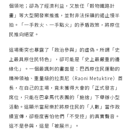
個領地；卻為了經濟利益，又放任「穀物鐵路計
畫」等大型開發案推進，並對非法採礦的遏止慢半
拍。「一手救火、一手點火」的矛盾政策，將原住
民推向絕望。
這場衝突也暴露了「政治參與」的虛偽。所謂「史
上最具原住民特色」，卻可能是「史上最嚴重的邊
緣化」。一個最諷刺的畫面是：巴西原住民運動的
精神領袖、重量級的拉奧尼（Raoni Metuktire）酋
長，在自己的主場，竟未獲得大會的「正式發言」
席位，只能在巴拿馬代表團的「施捨」下舉辦小型
活動。這顯示當局樂於將原住民的「人數」當作政
績宣傳，卻極度害怕他們「不受控」的真實聲音。
這不是參與，這是「被展示」。