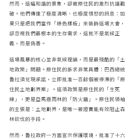
然而，這幅和諧的景象，卻被原住民的激烈抗議戳
破。他們傳達了極度清晰、也極度憤怒的訊息：如
果只是把我們當作「綠色樣板」來裝飾這場大會，
卻忽視我們最根本的生存需求，這就不是氣候正
義，而是偽善。
這場風暴的核心並非氣候理論，而是最殘酷的「土
地政策」問題。原住民的訴求非常具體：巴西總統
魯拉須兌現承諾，立即批准一百餘個被停滯的「原
住民土地劃界案」。這項政策是原住民的「生死
線」，更是亞馬遜雨林的「防火牆」。原住民領袖
的主張是：土地劃界，是唯一被證實能有效阻止森
林砍伐的手段。
然而，魯拉政府一方面宣示保護環境，批准了十六