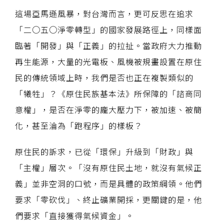
這場亞馬遜風暴，對台灣而言，更可反思在追求
「二○五○淨零轉型」的國家發展路徑上，同樣面
臨著「開發」與「正義」的拉扯。當政府大力推動
再生能源，大量的光電板、風機被規畫設置在原住
民的傳統領域上時，我們是否也正在複製類似的
「犧牲」？《原住民族基本法》所保障的「諮商同
意權」，是否在淨零的龐大壓力下，被加速、被簡
化，甚至淪為「跑程序」的樣板？
原住民的訴求，已從「環保」升級到「財政」與
「主權」層次。「沒有原住民土地，就沒有氣候正
義」並非空洞的口號，而是具體的政策綱領。他們
要求「零砍伐」、終止礦業開採，更關鍵的是，他
們要求「直接獲得氣候資金」。