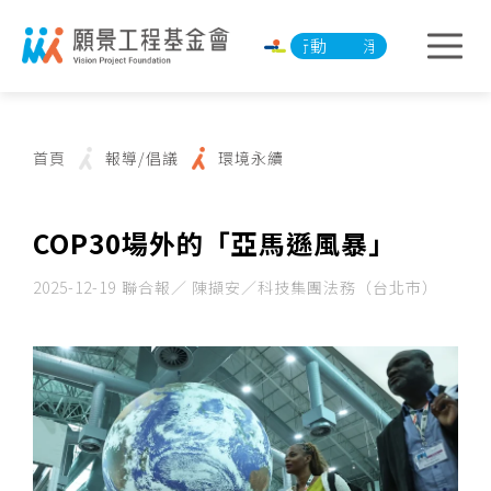
淨零承諾行動
淨零承諾行動
首頁
報導/倡議
環境永續
COP30場外的「亞馬遜風暴」
2025-12-19
聯合報／ 陳擷安／科技集團法務（台北市）