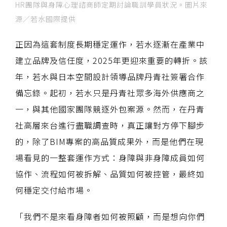
HR團隊與身障心理諮商師定期討論職訓學員狀況。圖片來
源／若水國際提供
正因為這套制度長期穩定運作，若水逐漸在產業中
建立品牌及信任度，2025年更迎來重要的轉折。該
年，若水與日本空間設計領導品牌丹青社簽署合作
備忘錄。起初，若水只是丹青社眾多海外供應商之
一，與其他國家團隊競逐外包案源。然而，在丹青
社高層來台進行盡職調查時，真正讓對方停下腳步
的，除了BIM專案的高品質成果外，而是他們在現
場看見的一整套運作方式：身障與非身障成員如何
協作、流程如何被拆解、品質如何被控管，最終如
何穩定交付給市場。
「我們不是來看身障者如何被照顧，而是想向你們