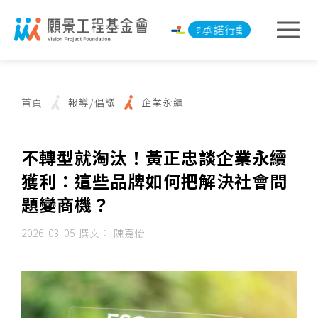
淨零承諾行動
淨零承諾
首頁
報導/倡議
企業永續
不轉型就淘汰！黃正忠談企業永續
獲利：這些品牌如何把解決社會問
題變商機？
2026-03-05
撰文： 陳嘉怡