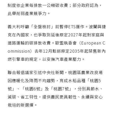
制度依企業每排放一公噸碳收費；部分政府認為，
此舉削弱產業競爭力。
義大利呼籲「全盤檢討」前暫停ETS運作。波蘭與捷
克在內國家，也爭取到延後原定2027年起對家庭與
道路運輸的碳排放收費。歐盟執委會（European C
ommission）去年12月鬆綁原定2035年起禁售新內
燃引擎車的規定，以安撫汽車產業壓力。
聯合報倡議家引述中央社新聞，桃園區農業改良場
因應暖化及降雨不均趨勢，育成水稻品種「桃園5
號」、「桃園6號」及「桃園7號」，分別具節水、
減碳、省工特性，提供農民更具韌性、永續與安心
栽培的新選擇。