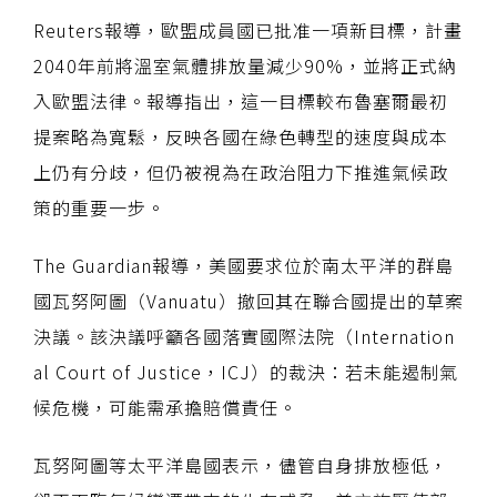
Reuters報導，歐盟成員國已批准一項新目標，計畫
2040年前將溫室氣體排放量減少90%，並將正式納
入歐盟法律。報導指出，這一目標較布魯塞爾最初
提案略為寬鬆，反映各國在綠色轉型的速度與成本
上仍有分歧，但仍被視為在政治阻力下推進氣候政
策的重要一步。
The Guardian報導，美國要求位於南太平洋的群島
國瓦努阿圖（Vanuatu）撤回其在聯合國提出的草案
決議。該決議呼籲各國落實國際法院（Internation
al Court of Justice，ICJ）的裁決：若未能遏制氣
候危機，可能需承擔賠償責任。
瓦努阿圖等太平洋島國表示，儘管自身排放極低，