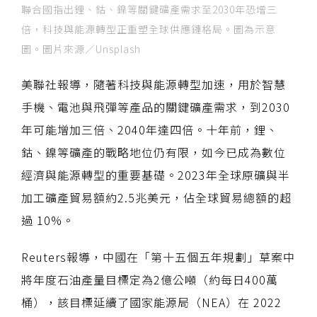
聯合國指出鋰、鈷、鎳等關鍵礦產需求至2030年恐增三
倍，科技與能源轉型正重塑全球供應鏈格局。圖為示意
圖。圖片來源／Unsplash
美聯社報導，隨著科技與能源轉型加速，用於智慧
手機、電池與飛彈等產品的關鍵礦產需求，到2030
年可能增加三倍、2040年達四倍。十年前，鋰、
鈷、鎳等礦產的戰略地位仍有限，如今已成為數位
經濟與能源轉型的重要基礎。2023年全球原礦與半
加工礦產貿易額約2.5兆美元，佔全球貿易總額的超
過 10%。
Reuters報導，中國在「第十五個五年規劃」草案中
將年度石油產量目標定為2億公噸（約每日400萬
桶），該目標延續了國家能源局（NEA）在 2022