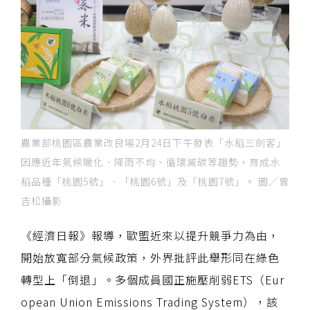
農業部桃園區農業改良場2月24日下午發表「水稻三劍客」
因應近年氣候暖化、降雨不均、循環減碳等趨勢，育成水
稻品種「桃園5號」、「桃園6號」及「桃園7號」。 圖／曾
吉松攝影
《經濟日報》報導，歐盟近來以提升競爭力為由，
開始放寬部分氣候政策，外界批評此舉形同在綠色
轉型上「倒退」。多個成員國正施壓削弱ETS（Eur
opean Union Emissions Trading System），該