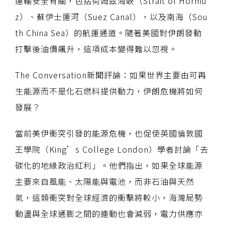
運輸安全有關，包括荷姆茲海峽（Strait of Hormu
z）、蘇伊士運河（Suez Canal），以及南海（Sou
th China Sea）的航運通道。隨著美國對伊朗發動
打擊後油價飆升，這項成本變得難以忽視。
The Conversation新聞評論：如果世界主要由可再
生能源而不是化石燃料提供動力，伊朗危機將如何
發展？
當前美伊衝突引發的能源危機，也促使英國倫敦國
王學院（King’s College London）學者討論「去
碳化的地緣政治紅利」。他們指出，如果全球能源
主要來自風能、太陽能與電池，而非石油與天然
氣，這類衝突對全球經濟的衝擊將較小，海灣局勢
動盪與全球通膨之間的連動也會減弱，電力供應亦