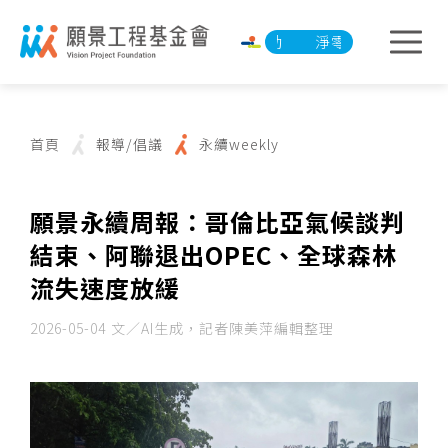
淨零承諾行動
淨零承諾行動
首頁
報導/倡議
永續weekly
願景永續周報：哥倫比亞氣候談判
結束、阿聯退出OPEC、全球森林
流失速度放緩
2026-05-04
文／AI生成，記者陳美萍編輯整理