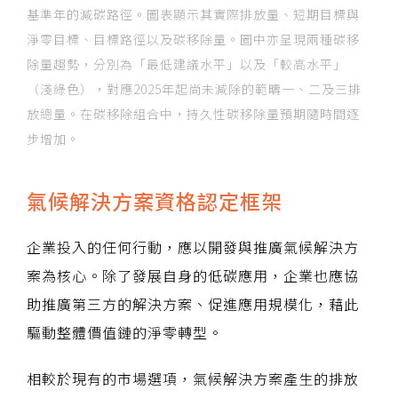
基準年的減碳路徑。圖表顯示其實際排放量、短期目標與
淨零目標、目標路徑以及碳移除量。圖中亦呈現兩種碳移
除量趨勢，分別為「最低建議水平」以及「較高水平」
（淺綠色），對應2025年起尚未減除的範疇一、二及三排
放總量。在碳移除組合中，持久性碳移除量預期隨時間逐
步增加。
氣候解決方案資格認定框架
企業投入的任何行動，應以開發與推廣氣候解決方
案為核心。除了發展自身的低碳應用，企業也應協
助推廣第三方的解決方案、促進應用規模化，藉此
驅動整體價值鏈的淨零轉型。
相較於現有的市場選項，氣候解決方案產生的排放