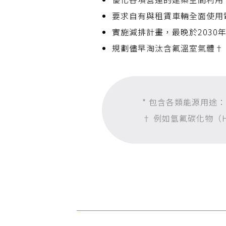
要求自有與租賃車輛全面使用
實施減排計畫，最晚於2030
規劃儘早淘汰含氟溫室氣體†
* 包含各類能源用途
† 例如氫氟碳化物（