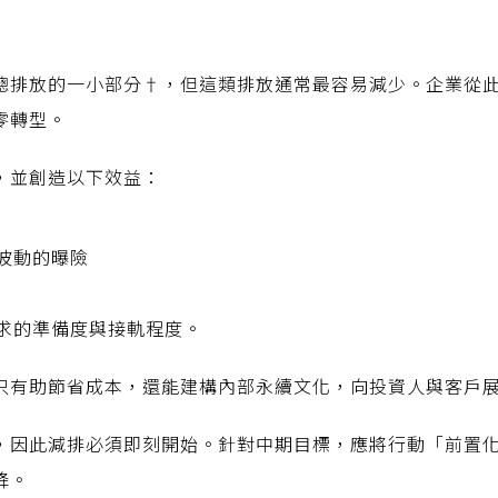
總排放的一小部分†，但這類排放通常最容易減少。企業從
零轉型。
，並創造以下效益：
波動的曝險
求的準備度與接軌程度。
只有助節省成本，還能建構內部永續文化，向投資人與客戶
因此減排必須即刻開始。針對中期目標，應將行動「前置化」（fr
降。