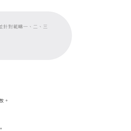
並針對範疇一、二、三
放。
。