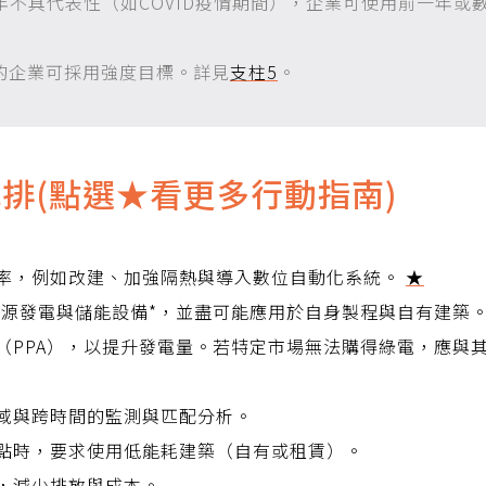
年不具代表性（如COVID疫情期間），企業可使用前一年或
的企業可採用強度目標。
詳見
支柱5
。
排(點選★看更多行動指南)
率，例如改建、加強隔熱與導入數位自動化系統。
★
再生能源發電與儲能設備*，並盡可能應用於自身製程與自有建築
（PPA），以提升發電量。若特定市場無法購得綠電，應與
域與跨時間的監測與匹配分析。
點時，要求使用低能耗建築（自有或租賃）。
，減少排放與成本。