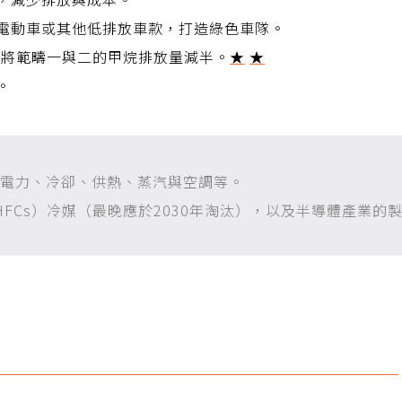
電動車或其他低排放車款，打造綠色車隊。
年將範疇一與二的甲烷排放量減半。
★
★
。
：電力、冷卻、供熱、蒸汽與空調等。
HFCs）冷媒（最晚應於2030年淘汰），以及半導體產業的