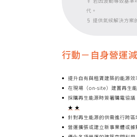
‡ 若因波動導致基準
代。
§
提供氣候解決方案
行動－自身營運減
提升自有與租賃建築的能源效
在現場（on-site）建置
採購再生能源時簽署購電協議
★
★
針對再生能源的供需進行跨區
營運擴張或建立新事業體或據
優化各項營運的建築空間利用