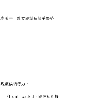
此處著手，能立即創造競爭優勢，
展現氣候領導力。
ont-loaded，即在初期擴