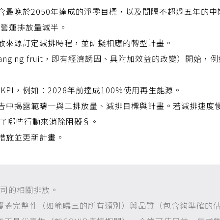
含最晚於2050年達成的淨零目標，以及間隔不超過五年的中
對營運排放量減半。
放來源訂定減排時程，並研擬相應的轉型計畫。
hanging fruit，即有經濟誘因、具附加效益的改變）開
PI，例如：2028年前達成100%使用再生能源。
告中揭露範疇一與二排放量、減排目標與計畫。若減排速度
取了哪些行動來消除阻礙§。
措施並更新計畫。
公司的相關排放。
含覆蓋完整性（如範疇三的所有類別）與品質（包含夠準確的