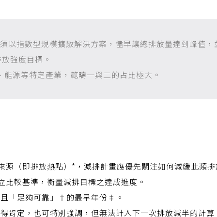
必須以指數型規模擴散解決方案，儘早讓總排放量達到峰值，
排放強度目標。
、能源等特定產業，範疇一與二的占比極大。
來源（即排放熱點）*，減排計畫應優先關注如何減緩此類排
立比較基準，衡量減排目標之達成進度。
得且「足夠可靠」†的最早年份‡。
值得肯定，也可特別強調，但無法計入下一次排放減半的計算