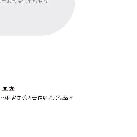
數年的代表性平均值替
。
★
★
其他利害關係人合作以增加供給。