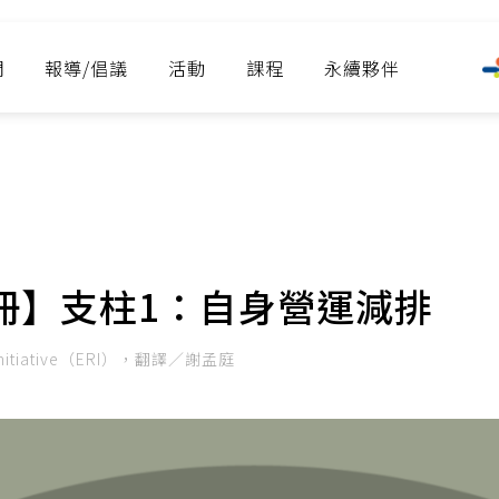
們
報導/倡議
活動
課程
永續夥伴
淨零
冊】支柱1：自身營運減排
 Initiative（ERI），翻譯／謝孟庭