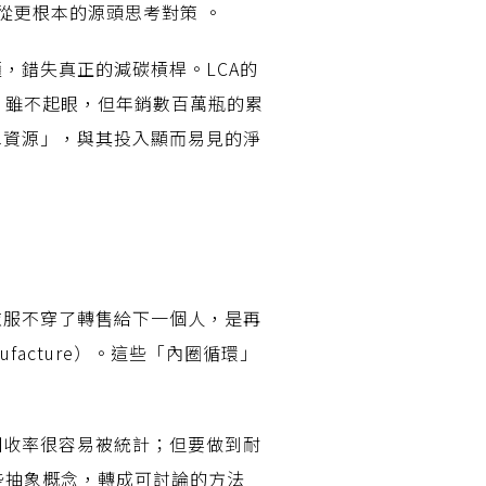
從更根本的源頭思考對策 。
，錯失真正的減碳槓桿。LCA的
 雖不起眼，但年銷數百萬瓶的累
水資源」，與其投入顯而易見的淨
衣服不穿了轉售給下一個人，是再
facture）。這些「內圈循環」
回收率很容易被統計；但要做到耐
些抽象概念，轉成可討論的方法