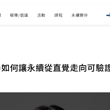
們
報導/倡議
活動
課程
永續夥伴
A)如何讓永續從直覺走向可驗