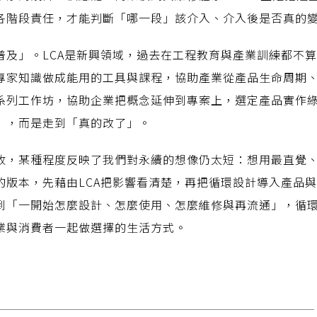
各階段責任，才能判斷「哪一段」該介入、介入後是否真的
普及」。LCA是新興領域，過去在工程教育與產業訓練都不
專家知識做成能用的工具與課程，協助產業從產品生命周期
系列工作坊，協助企業把概念延伸到專案上，選定產品實作
」，而是走到「真的改了」。
收，某種程度反映了我們對永續的想像仍太短：想用最直覺
的版本，先藉由LCA把影響看清楚，再把循環設計導入產品
到「一開始怎麼設計、怎麼使用、怎麼維修與再流通」，循
業與消費者一起做選擇的生活方式。