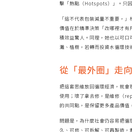
擊「熱點（Hotspots）」
「這不代表包裝減量不重要，」
價值在於精準決策「改哪裡才有
積效益驚人。同理，她也以可口
灘、植樹，若轉而投資水循環技
從「最外圈」走
把這套思維放回循環經濟，就會
使用；壞了拿去修，是維修（rep
的共同點，是保留更多產品價值
問題是，為什麼社會仍容易把循
久、可修、可拆解、可再製造，