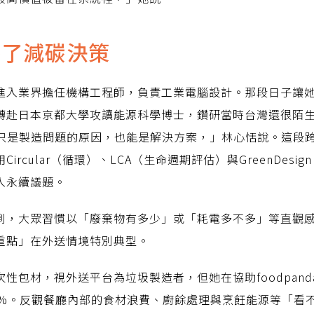
導了減碳決策
進入業界擔任機構工程師，負責工業電腦設計。那段日子讓
日本京都大學攻讀能源科學博士，鑽研當時台灣還很陌生的生命週
工程不該只是製造問題的原因，也能是解決方案，」林心恬說。這
rcular（循環）、LCA（生命週期評估）與GreenDes
入永續議題。
到，大眾習慣以「廢棄物有多少」或「耗電多不多」等直觀
重點」在外送情境特別典型。
性包材，視外送平台為垃圾製造者，但她在協助foodpand
0%。反觀餐廳內部的食材浪費、廚餘處理與烹飪能源等「看