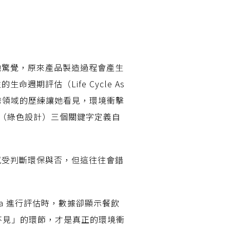
她驚覺，原來產品製造過程會產生
期評估（Life Cycle As
段跨領域的歷練讓她看見，環境衝擊
ign（綠色設計）三個關鍵字定義自
感受判斷環保與否，但這往往會錯
a 進行評估時，數據卻顯示餐飲
不見」的環節，才是真正的環境衝