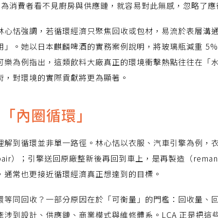
。只因為消費者看不見廚房與供應鏈，就容易對此無感，忽略了應
林心恬強調，若循環經濟只聚焦回收或包材，易流於表層溝通
用」。她以日本麒麟啤酒的實務案例說明，將玻璃瓶減重 5%
可樂為例指出，這類飲料大廠真正的環境衝擊熱點往往在「
術，對環境的實際貢獻將更為顯著。
向「內圈循環」
理解到循環並非單一路徑。林心恬以衣服、汽車引擎為例，
air）；引擎送回原廠整新後再回到車上，是再製造（remanu
，通常也更接近循環經濟真正想達到的目標。
環等同回收？一部分原因在於「可衡量」的門檻：回收量、
牽涉到設計、供應鏈、商業模式與維修體系。LCA 正是把這